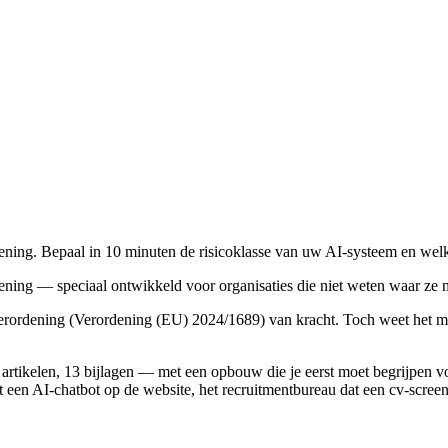
dening. Bepaal in 10 minuten de risicoklasse van uw AI-systeem en we
dening — speciaal ontwikkeld voor organisaties die niet weten waar ze
rordening (Verordening (EU) 2024/1689) van kracht. Toch weet het mer
rtikelen, 13 bijlagen — met een opbouw die je eerst moet begrijpen voo
een AI-chatbot op de website, het recruitmentbureau dat een cv-screeni