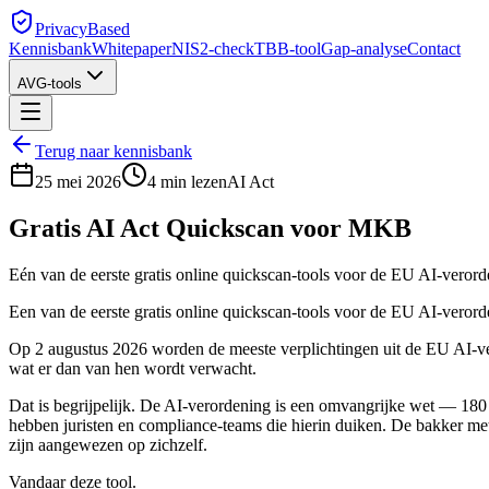
PrivacyBased
Kennisbank
Whitepaper
NIS2-check
TBB-tool
Gap-analyse
Contact
AVG-tools
Terug naar kennisbank
25 mei 2026
4
min lezen
AI Act
Gratis AI Act Quickscan voor MKB
Eén van de eerste gratis online quickscan-tools voor de EU AI-veror
Een van de eerste gratis online quickscan-tools voor de EU AI-veror
Op 2 augustus 2026 worden de meeste verplichtingen uit de EU AI-ve
wat er dan van hen wordt verwacht.
Dat is begrijpelijk. De AI-verordening is een omvangrijke wet — 180 a
hebben juristen en compliance-teams die hierin duiken. De bakker met 
zijn aangewezen op zichzelf.
Vandaar deze tool.