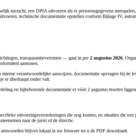
elijk toezicht, een DPIA uitvoeren als er persoonsgegevens meespelen
itvoeren, technische documentatie opstellen conform Bijlage IV, aut
lichtingen, transparantievereisten — gaat in per
2 augustus 2026
. Orga
nformiteit aantonen.
n interne verantwoordelijke aanwijzen, documentatie opvragen bij de le
je er überhaupt onder valt.
ordeling en bijbehorende documentatie er vóór 2 augustus
moeten
liggen
ecifieke uitvoeringsverordeningen die nog komen, en situaties die een j
meenemen naar de jurist of de directie.
tie, antwoorden blijven lokaal in uw browser tot u de PDF downloadt.