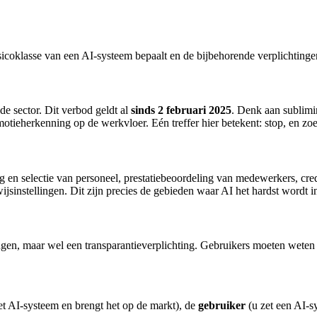
risicoklasse van een AI-systeem bepaalt en de bijbehorende verplichtinge
de sector. Dit verbod geldt al
sinds 2 februari 2025
. Denk aan sublimin
tieherkenning op de werkvloer. Eén treffer hier betekent: stop, en zoe
en selectie van personeel, prestatiebeoordeling van medewerkers, credi
erwijsinstellingen. Dit zijn precies de gebieden waar AI het hardst wordt
gen, maar wel een transparantieverplichting. Gebruikers moeten weten 
et AI-systeem en brengt het op de markt), de
gebruiker
(u zet een AI-s