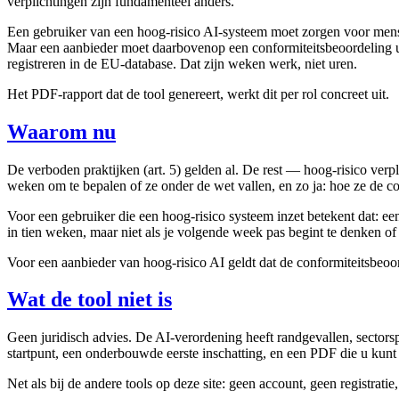
verplichtingen zijn fundamenteel anders.
Een gebruiker van een hoog-risico AI-systeem moet zorgen voor mens
Maar een aanbieder moet daarbovenop een conformiteitsbeoordeling u
registreren in de EU-database. Dat zijn weken werk, niet uren.
Het PDF-rapport dat de tool genereert, werkt dit per rol concreet uit.
Waarom nu
De verboden praktijken (art. 5) gelden al. De rest — hoog-risico verp
weken om te bepalen of ze onder de wet vallen, en zo ja: hoe ze de co
Voor een gebruiker die een hoog-risico systeem inzet betekent dat: ee
in tien weken, maar niet als je volgende week pas begint te denken of 
Voor een aanbieder van hoog-risico AI geldt dat de conformiteitsbeo
Wat de tool niet is
Geen juridisch advies. De AI-verordening heeft randgevallen, sectorsp
startpunt, een onderbouwde eerste inschatting, en een PDF die u kunt 
Net als bij de andere tools op deze site: geen account, geen registra