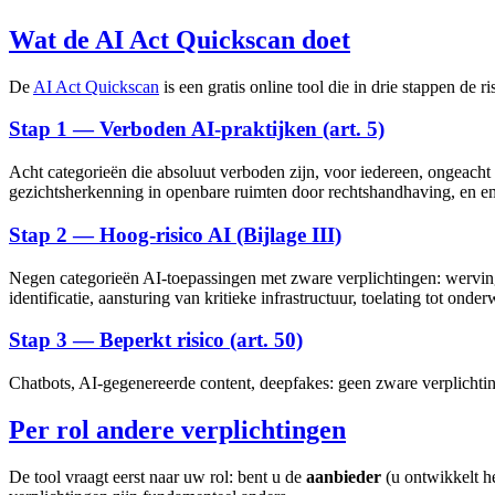
Wat de AI Act Quickscan doet
De
AI Act Quickscan
is een gratis online tool die in drie stappen de 
Stap 1 — Verboden AI-praktijken (art. 5)
Acht categorieën die absoluut verboden zijn, voor iedereen, ongeacht 
gezichtsherkenning in openbare ruimten door rechtshandhaving, en emo
Stap 2 — Hoog-risico AI (Bijlage III)
Negen categorieën AI-toepassingen met zware verplichtingen: werving 
identificatie, aansturing van kritieke infrastructuur, toelating tot ond
Stap 3 — Beperkt risico (art. 50)
Chatbots, AI-gegenereerde content, deepfakes: geen zware verplichtin
Per rol andere verplichtingen
De tool vraagt eerst naar uw rol: bent u de
aanbieder
(u ontwikkelt h