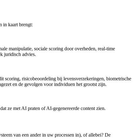
n in kaart brengt:
ale manipulatie, sociale scoring door overheden, real-time
k juridisch advies.
t scoring, risicobeoordeling bij levensverzekeringen, biometrische
 ingezet en de gevolgen voor individuen het grootst zijn.
dat ze met AI praten of AI-gegenereerde content zien.
ysteem van een ander in uw processen in), of allebei? De